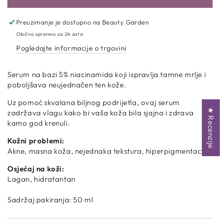
za
za
AXIS-
AXIS-
Y
Y
Preuzimanje je dostupno na
Beauty Garden
|
|
Obično spremno za 24 sata
Dark
Dark
Pogledajte informacije o trgovini
Spot
Spot
Correcting
Correcting
Glow
Glow
Serum na bazi 5% niacinamida koji ispravlja tamne mrlje i
Serum
Serum
poboljšava neujednačen ten kože.
Uz pomoć skvalana biljnog podrijetla, ovaj serum
★ Recenzije
zadržava vlagu kako bi vaša koža bila sjajna i zdrava
kamo god krenuli.
Kožni problemi:
Akne, masna koža, nejednaka tekstura, hiperpigmentacije
Osjećaj na koži:
Lagan, hidratantan
Sadržaj pakiranja: 50 ml