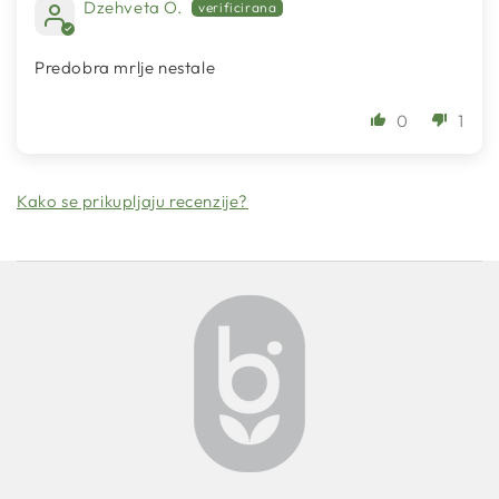
Dzehveta O.
Predobra mrlje nestale
0
1
Kako se prikupljaju recenzije?