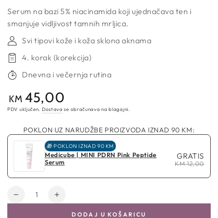
Serum na bazi 5% niacinamida koji ujednačava ten i
smanjuje vidljivost tamnih mrljica.
Svi tipovi kože i koža sklona aknama
4. korak (korekcija)
Dnevna i večernja rutina
45,00
Redovna
KM
cijena
PDV uključen.
Dostava
se obračunava na blagajni.
POKLON UZ NARUDŽBE PROIZVODA IZNAD 90 KM:
🎁 POKLON IZNAD 90 KM
Medicube | MINI PDRN Pink Peptide
GRATIS
Serum
KM 12,00
Količina
Smanji
Povećaj
količinu
količinu
DODAJ U KOŠARICU