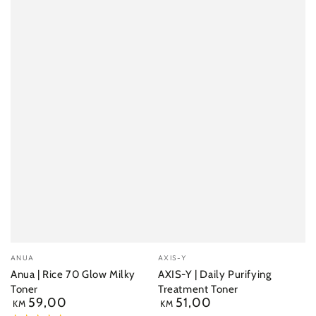
Dobavljač:
Dobavljač:
ANUA
AXIS-Y
Anua | Rice 70 Glow Milky
AXIS-Y | Daily Purifying
Toner
Treatment Toner
59,00
51,00
Redovna
Redovna
KM
KM