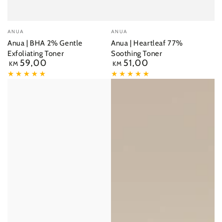
Dobavljač:
Dobavljač:
ANUA
ANUA
Anua | BHA 2% Gentle
Anua | Heartleaf 77%
Exfoliating Toner
Soothing Toner
59,00
51,00
Redovna
Redovna
KM
KM
cijena
cijena