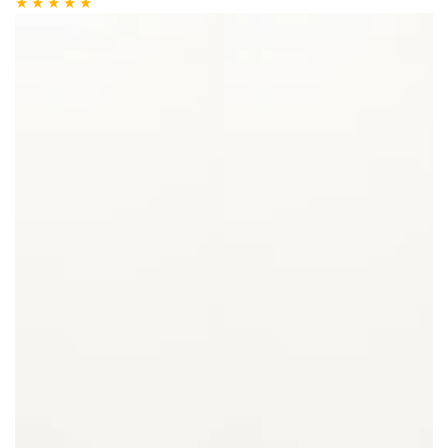
cijena
cijena