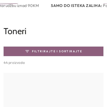
Košaric
PRESKOČI NA
bu iznad 90KM
SAMO DO ISTEKA ZALIHA:
Poklon uz
SADRŽAJ
Kolekcija:
Toneri
FILTRIRAJTE I SORTIRAJTE
44 proizvoda