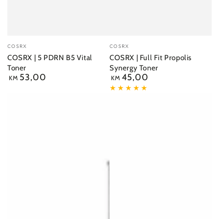
Dobavljač:
Dobavljač:
COSRX
COSRX
COSRX | 5 PDRN B5 Vital
COSRX | Full Fit Propolis
Toner
Synergy Toner
53,00
45,00
Redovna
Redovna
KM
KM
cijena
cijena