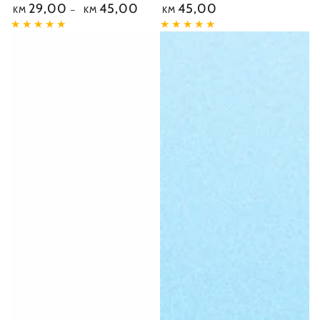
29,00
45,00
45,00
Redovna
Redovna
KM
KM
KM
cijena
cijena