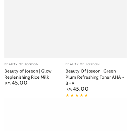
Dobavljač:
Dobavljač:
BEAUTY OF JOSEON
BEAUTY OF JOSEON
Beauty of Joseon | Glow
Beauty Of Joseon | Green
Replenishing Rice Milk
Plum Refreshing Toner AHA +
45,00
Redovna
BHA
KM
cijena
45,00
Redovna
KM
cijena