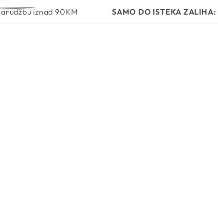
VRSTA PROIZVODA
PROBLEMI I RJEŠENJA
RUTINA N
nad 90KM
SAMO DO ISTEKA ZALIHA:
Poklon uz s