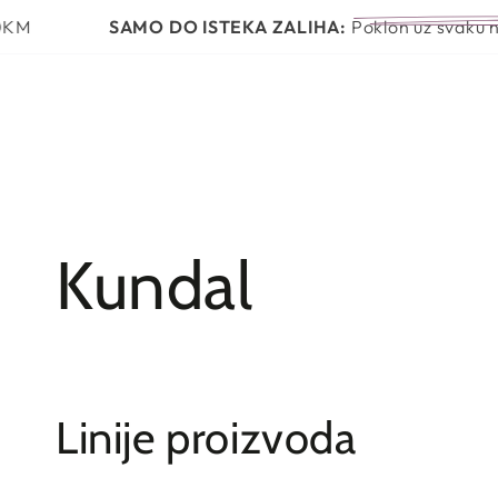
PRESKOČI NA
POČETNA
NOVO
BRENDOVI
SAMO DO ISTEKA ZALIHA:
Poklon uz svaku narudžbu iz
SADRŽAJ
Kolekcija:
Kundal
Linije proizvoda