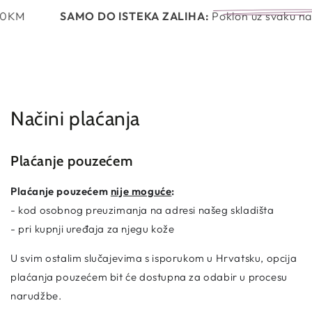
Košaric
PRESKOČI NA
90KM
SAMO DO ISTEKA ZALIHA:
Poklon uz svaku na
SADRŽAJ
Načini plaćanja
Plaćanje pouzećem
Plaćanje pouzećem
nije moguće
:
- kod osobnog preuzimanja na adresi našeg skladišta
- pri kupnji uređaja za njegu kože
U svim ostalim slučajevima s isporukom u Hrvatsku, opcija
plaćanja pouzećem bit će dostupna za odabir u procesu
narudžbe.