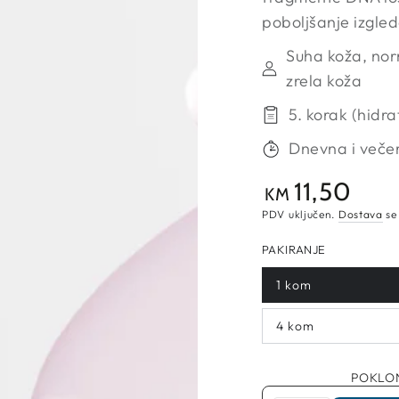
poboljšanje izgled
Suha koža, nor
zrela koža
5. korak (hidra
Dnevna i večer
11,50
Redovna
KM
cijena
PDV uključen.
Dostava
se
PAKIRANJE
1 kom
4 kom
POKLON