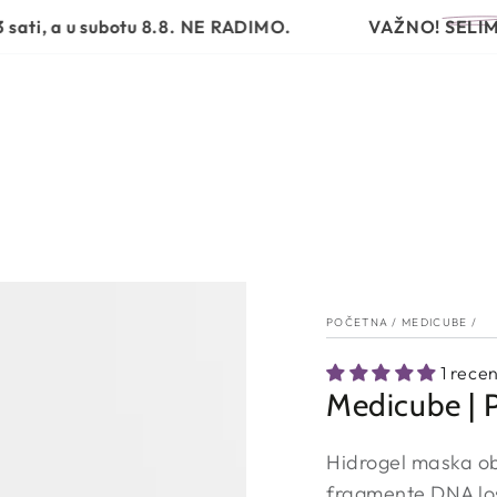
VRSTA PROIZVODA
PROBLEMI I RJEŠENJA
RUTINA N
 a u subotu 8.8. NE RADIMO.
VAŽNO!
SELIMO NA
POČETNA
/
MEDICUBE
/
1 recen
Medicube | 
Hidrogel maska o
fragmente DNA los