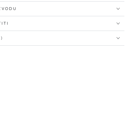
IZVODU
ITI
I)