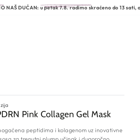
JEGE
BEAUTY GARDEN OTKRIVA
Š DUĆAN:
u petak 7.8. radimo skraćeno do 13 sati, a u su
zija
PDRN Pink Collagen Gel Mask
bogaćena peptidima i kolagenom uz inovativne
osa za trenutni plump učinak i dugoročno