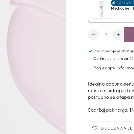
🎁 POKLON I
Medicube |
Količina
Smanji
Poveć
količinu
količin
za
za
Preuzimanje je dostu
Medicube
Medic
Obično spremno za 24
|
|
Pogledajte informac
PDRN
PDRN
Pink
Pink
Collagen
Collag
Otvorite
Idealna dopuna serum
medij
Gel
Gel
maska s hidrogel teh
3
Mask
Mask
u
postupno se otapa na 
modalnom
Sadržaj pakiranja: 1/
DJELOVANJE