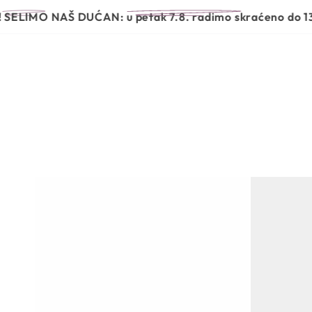
PRESKOČI NA
POČETNA
NOVO
BRENDOVI
MO NAŠ DUĆAN:
u petak 7.8. radimo skraćeno do 13 sati,
SADRŽAJ
PRIJEĐI NA
INFORMACIJE O
PROIZVODU