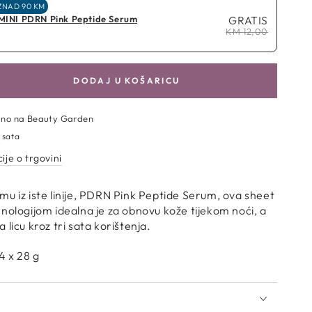
ZNAD 90 KM
 MINI PDRN Pink Peptide Serum
GRATIS
KM 12,00
DODAJ U KOŠARICU
aj
u
pno na
Beauty Garden
ube
 sata
ije o trgovini
en
u iz iste linije, PDRN Pink Peptide Serum, ova sheet
nologijom idealna je za obnovu kože tijekom noći, a
licu kroz tri sata korištenja.
4 x 28 g