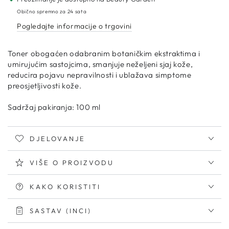
Red
Red
Obično spremno za 24 sata
Toner
Toner
Pogledajte informacije o trgovini
2.0
2.0
Toner obogaćen odabranim botaničkim ekstraktima i
umirujućim sastojcima, smanjuje neželjeni sjaj kože,
reducira pojavu nepravilnosti i ublažava simptome
preosjetljivosti kože.
Sadržaj pakiranja: 100 ml
DJELOVANJE
VIŠE O PROIZVODU
KAKO KORISTITI
SASTAV (INCI)