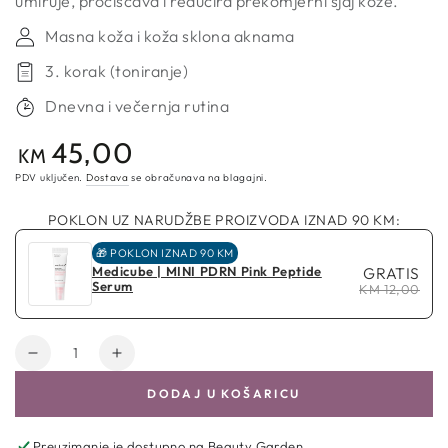
umiruje, pročišćava i reducira prekomjerni sjaj kože.
Masna koža i koža sklona aknama
3. korak (toniranje)
Dnevna i večernja rutina
45,00
Redovna
KM
cijena
PDV uključen.
Dostava
se obračunava na blagajni.
POKLON UZ NARUDŽBE PROIZVODA IZNAD 90 KM:
🎁 POKLON IZNAD 90 KM
Medicube | MINI PDRN Pink Peptide
GRATIS
Serum
KM 12,00
Količina
Smanji
Povećaj
količinu
količinu
DODAJ U KOŠARICU
za
za
Medicube
Medicube
|
|
Preuzimanje je dostupno na
Beauty Garden