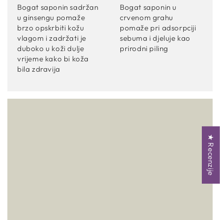
Bogat saponin sadržan
Bogat saponin u
u ginsengu pomaže
crvenom grahu
brzo opskrbiti kožu
pomaže pri adsorpciji
vlagom i zadržati je
sebuma i djeluje kao
duboko u koži dulje
prirodni piling
vrijeme kako bi koža
bila zdravija
★ Recenzije