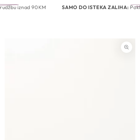
Košaric
PRESKOČI NA
 iznad 90KM
SAMO DO ISTEKA ZALIHA:
Poklon uz s
SADRŽAJ
PRIJEĐI NA
INFORMACIJE O
PROIZVODU