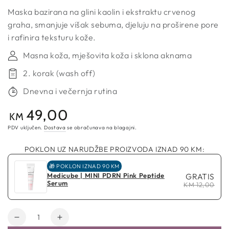
Maska bazirana na glini kaolin i ekstraktu crvenog
graha, smanjuje višak sebuma, djeluju na proširene pore
i rafinira teksturu kože.
Masna koža, mješovita koža i sklona aknama
2. korak (wash off)
Dnevna i večernja rutina
49,00
Redovna
KM
cijena
PDV uključen.
Dostava
se obračunava na blagajni.
POKLON UZ NARUDŽBE PROIZVODA IZNAD 90 KM:
🎁 POKLON IZNAD 90 KM
Medicube | MINI PDRN Pink Peptide
GRATIS
Serum
KM 12,00
Količina
Smanji
Povećaj