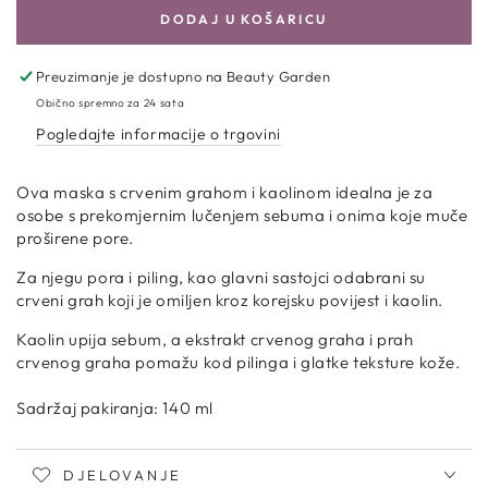
količinu
količinu
DODAJ U KOŠARICU
za
za
Beauty
Beauty
of
of
Preuzimanje je dostupno na
Beauty Garden
Joseon
Joseon
Obično spremno za 24 sata
|
|
Pogledajte informacije o trgovini
Red
Red
Bean
Bean
Refreshing
Refreshing
Ova maska s crvenim grahom i kaolinom idealna je za
Pore
Pore
osobe s prekomjernim lučenjem sebuma i onima koje muče
Mask
Mask
proširene pore.
Za njegu pora i piling, kao glavni sastojci odabrani su
crveni grah koji je omiljen kroz korejsku povijest i kaolin.
Kaolin upija sebum, a ekstrakt crvenog graha i prah
crvenog graha pomažu kod pilinga i glatke teksture kože.
Sadržaj pakiranja: 140 ml
DJELOVANJE