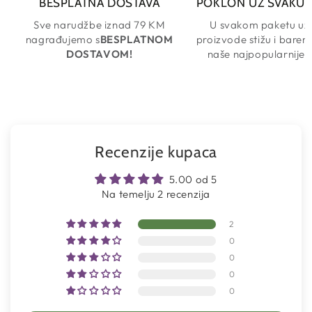
BESPLATNA DOSTAVA
POKLON UZ SVAKU
Sve narudžbe iznad 79 KM
U svakom paketu uz
nagrađujemo s
BESPLATNOM
proizvode stižu i barem
DOSTAVOM!
naše najpopularnije 
Recenzije kupaca
5.00 od 5
Na temelju 2 recenzija
2
0
0
0
0