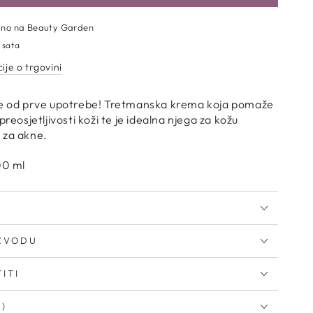
u
pno na
Beauty Garden
 sata
ije o trgovini
oo
de od prve upotrebe! Tretmanska krema koja pomaže
enol
preosjetljivosti koži te je idealna njega za kožu
m
 za akne.
00 ml
IZVODU
ITI
I)