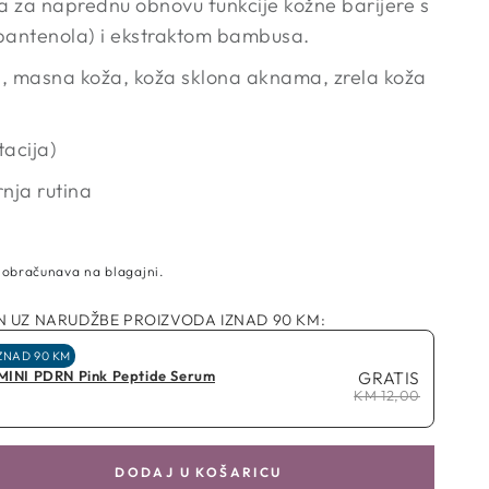
 za naprednu obnovu funkcije kožne barijere s
pantenola) i ekstraktom bambusa.
, masna koža, koža sklona aknama, zrela koža
tacija)
nja rutina
 obračunava na blagajni.
 UZ NARUDŽBE PROIZVODA IZNAD 90 KM:
ZNAD 90 KM
 MINI PDRN Pink Peptide Serum
GRATIS
KM 12,00
DODAJ U KOŠARICU
aj