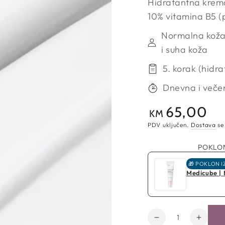
Hidratantna krema
10% vitamina B5 (
Normalna koža
i suha koža
5. korak (hidra
Dnevna i večer
65,00
Redovna
KM
cijena
PDV uključen.
Dostava
se
POKLON
🎁 POKLON I
Medicube |
Količina
Smanji
Poveć