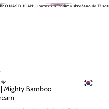
JEGE
BEAUTY GARDEN OTKRIVA
 DUĆAN:
u petak 7.8. radimo skraćeno do 13 sati, a u su
/
zija
l | Mighty Bamboo
Cream