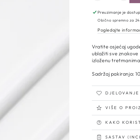
količinu
količin
za
za
Preuzimanje je dostu
Purito
Purito
Obično spremno za 24
Seoul
Seoul
Pogledajte informac
|
|
Mighty
Mighty
Bamboo
Bamb
Vratite osjećaj ugo
Panthenol
Panth
ublažiti sve znakove 
Cream
Crea
izloženu tretmanima
Sadržaj pakiranja: 1
Otvorite
medij
DJELOVANJE
2
u
modalnom
VIŠE O PRO
KAKO KORIST
SASTAV (INC