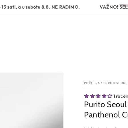
VRSTA PROIZVODA
PROBLEMI I RJEŠENJA
RUTINA N
 a u subotu 8.8. NE RADIMO.
VAŽNO!
SELIMO NAŠ
POČETNA
/
PURITO SEOUL
1 recen
Purito Seou
Panthenol 