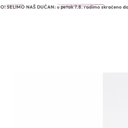
PRESKOČI NA
POČETNA
NOVO
BRENDOVI
MO NAŠ DUĆAN:
u petak 7.8. radimo skraćeno do 13 sati,
SADRŽAJ
PRIJEĐI NA
INFORMACIJE O
PROIZVODU