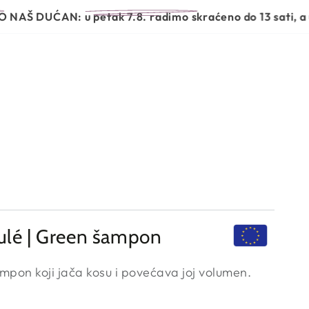
JEGE
BEAUTY GARDEN OTKRIVA
UĆAN:
u petak 7.8. radimo skraćeno do 13 sati, a u subot
ulé | Green šampon
mpon koji jača kosu i povećava joj volumen.