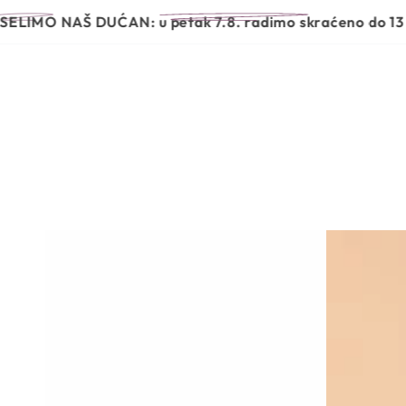
PRESKOČI NA
POČETNA
NOVO
BRENDOVI
NAŠ DUĆAN:
u petak 7.8. radimo skraćeno do 13 sati, a 
SADRŽAJ
PRIJEĐI NA
INFORMACIJE O
PROIZVODU