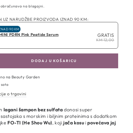
 obračunava na blagajni.
 UZ NARUDŽBE PROIZVODA IZNAD 90 KM:
ZNAD 90 KM
 MINI PDRN Pink Peptide Serum
GRATIS
KM 12,00
DODAJ U KOŠARICU
aj
u
pno na
Beauty Garden
la
 sata
ije o trgovini
n
lagani šampon bez sulfata
donosi super
n
 sastojaka s morskim i biljnim proteinima s dodatkom
jke
FO-TI (He Shou Wu)
, koji
jača kosu
i
povećava joj