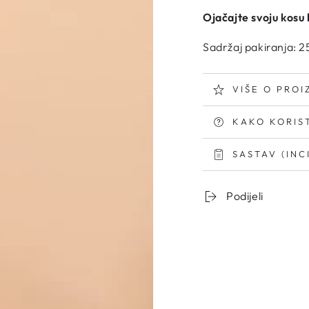
Ojačajte svoju kosu 
Sadržaj pakiranja: 2
VIŠE O PRO
KAKO KORIST
SASTAV (INC
Otvorite
Podijeli
medij
2
u
modalnom