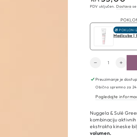
cijena
PDV uključen.
Dostava
se
POKLON
🎁 POKLON I
Medicube |
Količina
Smanji
Poveć
količinu
količin
za
za
Preuzimanje je dostu
Nuggela
Nugge
Obično spremno za 24
&amp;
&amp;
Pogledajte informac
Sulé
Sulé
|
|
Green
Green
Nuggela & Sulé Gree
šampon
šampo
kombinaciju aktivnih
ekstrakta kineske bil
volumen.