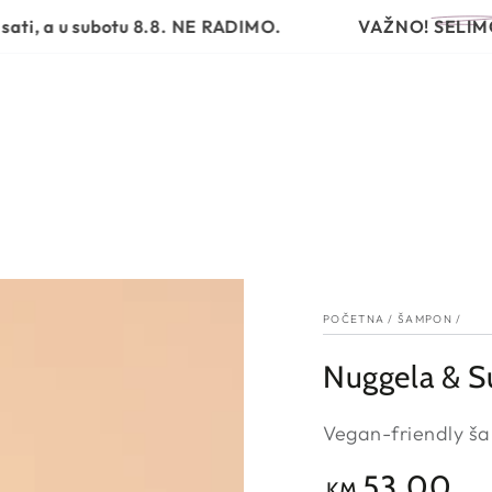
VRSTA PROIZVODA
PROBLEMI I RJEŠENJA
RUTINA N
u subotu 8.8. NE RADIMO.
VAŽNO!
SELIMO NAŠ D
POČETNA
/
ŠAMPON
/
Nuggela & S
Vegan-friendly ša
53,00
Redovna
KM