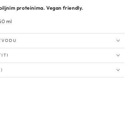
biljnim proteinima. Vegan friendly.
50 ml
IZVODU
ITI
I)