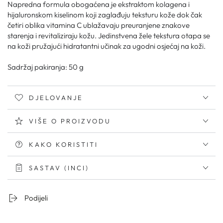
30
30
Napredna formula obogaćena je ekstraktom kolagena i
hijaluronskom kiselinom koji zaglađuju teksturu kože dok čak
četiri oblika vitamina C ublažavaju preuranjene znakove
starenja i revitaliziraju kožu. Jedinstvena žele tekstura otapa se
na koži pružajući hidratantni učinak za ugodni osjećaj na koži.
Sadržaj pakiranja: 50 g
DJELOVANJE
VIŠE O PROIZVODU
KAKO KORISTITI
SASTAV (INCI)
Podijeli