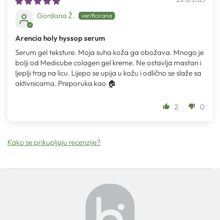
Gordana Ž.
Arencia holy hyssop serum
Serum gel teksture. Moja suha koža ga obožava. Mnogo je
bolji od Medicube colagen gel kreme. Ne ostavlja mastan i
ljeplji trag na licu. Lijepo se upija u kožu i odlično se slaže sa
aktivnicama. Preporuka kao 🏠
2
0
Kako se prikupljaju recenzije?