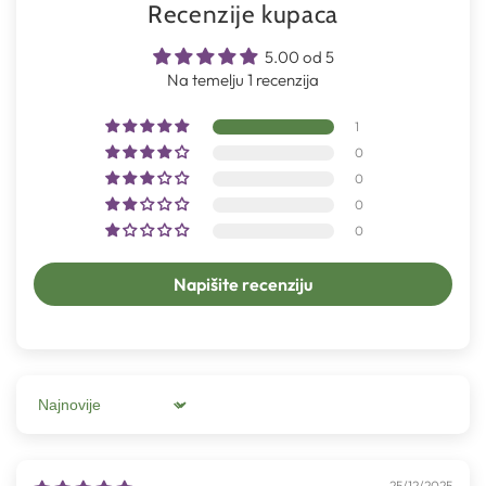
Recenzije kupaca
5.00 od 5
Na temelju 1 recenzija
1
0
0
0
0
Napišite recenziju
Sort by
25/12/2025