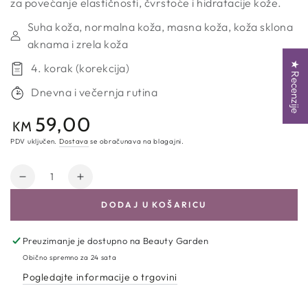
za povećanje elastičnosti, čvrstoće i hidratacije kože.
Suha koža, normalna koža, masna koža, koža sklona
aknama i zrela koža
★ Recenzije
4. korak (korekcija)
Dnevna i večernja rutina
59,00
Redovna
KM
cijena
PDV uključen.
Dostava
se obračunava na blagajni.
Količina
Smanji
Povećaj
količinu
količinu
DODAJ U KOŠARICU
za
za
Arencia
Arencia
|
|
Preuzimanje je dostupno na
Beauty Garden
Fresh
Fresh
Obično spremno za 24 sata
Red
Red
Pogledajte informacije o trgovini
Smoothie
Smoothie
Serum
Serum